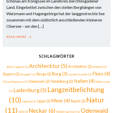
Schönau am Königssee im Landkreis Berchtesgadener
Land. Eingebettet zwischen den steilen Berghängen von
Watzmann und Hagengebirge hat der langgestreckte See
zusammen mit dem südöstlich anschließenden kleineren
Obersee – um den […]
READ MORE
SCHLAGWÖRTER
Architecktur
(5)
Architektur
(2)
Adria-Lagune
(1)
Artwork
(1)
Fluss
(4)
Burg
(3)
Bayern
(2)
Berge
(2)
Bergdorf
(1)
Canale Grande
(1)
Italien
(4)
Hannover
(2)
Heidelberg
(2)
Forum Romanun
(1)
Kollesseum
Langzeitbelichtung
Ladenburg
(5)
(1)
(10)
Natur
Meer
(4)
Lippe
(2)
Nacht
(2)
Lignano
(1)
(11)
Odenwald
Neckar
(6)
NDS
(1)
Niedersachsen
(1)